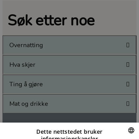
Søk etter noe
Overnatting
Hva skjer
Ting å gjøre
Mat og drikke
Dette nettstedet bruker
informasjonskapsler