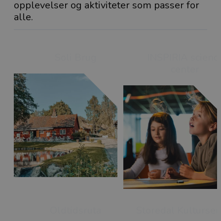
opplevelser og aktiviteter som passer for
alle.
Soli Brug
INSPIRIA scienc
center
Oldtidsruta
Storedal Kultursen